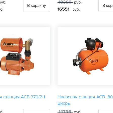
18390
уб.
руб.
В корзину
В кор
16551
б.
руб.
я станция АСВ-370/2Ч
Насосная станция АСВ- 80
Вихрь
14796
б.
руб.