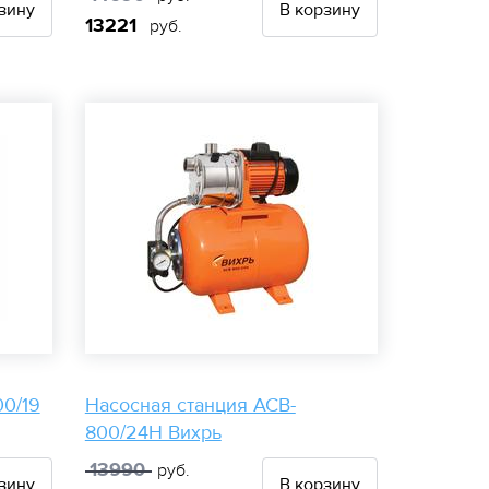
зину
В корзину
13221
руб.
00/19
Насосная станция АСВ-
800/24Н Вихрь
13990
руб.
зину
В корзину