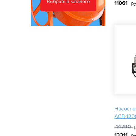
Выбрать в каталоге
11061
ру
Насосна
АСВ-120
14790
р
13311
ру