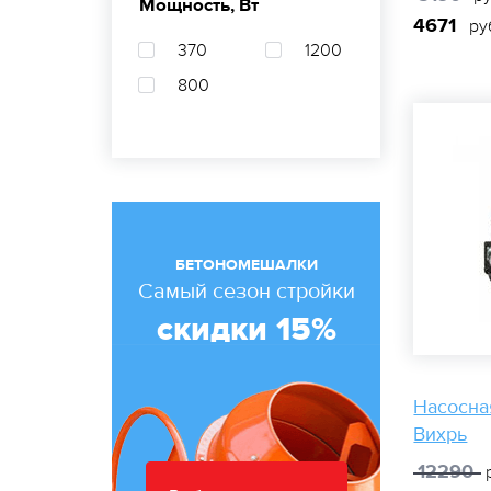
Мощность, Вт
4671
ру
370
1200
800
БЕТОНОМЕШАЛКИ
Самый сезон стройки
скидки 15%
Насосна
Вихрь
12290
р