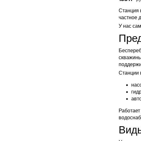
Станция 
частное 
У нас са
Пред
Беспереб
скважины
поддержи
Станции 
нас
гид
авт
Работает
водоснаб
Виды