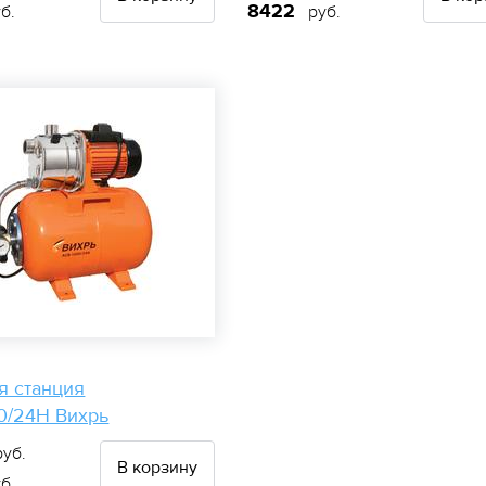
8422
б.
руб.
я станция
0/24Н Вихрь
уб.
В корзину
б.