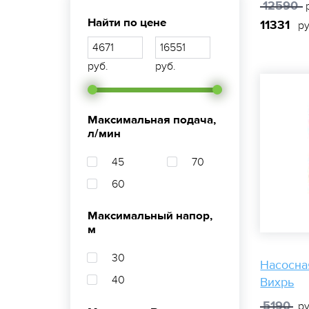
12590
р
Найти по цене
11331
ру
руб.
руб.
Максимальная подача,
л/мин
45
70
60
Максимальный напор,
м
30
Насосна
40
Вихрь
5190
ру