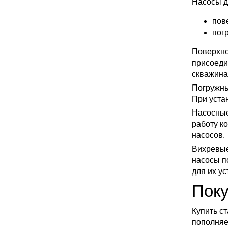
Насосы д
пов
пог
Поверхно
присоеди
скважина
Погружны
При уста
Насосные
работу к
насосов.
Вихревые
насосы п
для их у
Поку
Купить с
пополняе