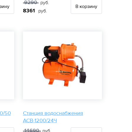
9290
руб.
зину
В корзину
8361
руб.
0/50
Станция водоснабжения
АСВ-1200/24Ч
14690
руб.