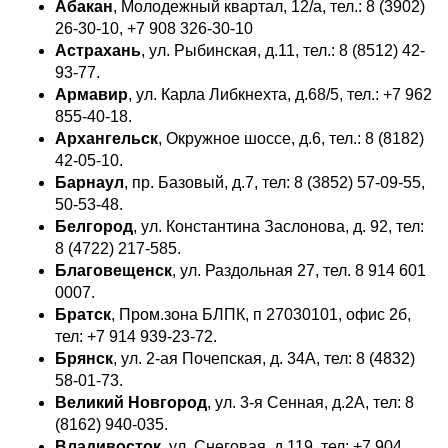
Абакан
, Молодежный квартал, 12/а, тел.: 8 (3902)
26-30-10, +7 908 326-30-10
Астрахань
, ул. Рыбинская, д.11, тел.: 8 (8512) 42-
93-77.
Армавир
, ул. Карла Либкнехта, д.68/5, тел.: +7 962
855-40-18.
Архангельск
, Окружное шоссе, д.6, тел.: 8 (8182)
42-05-10.
Барнаул
, пр. Базовый, д.7, тел: 8 (3852) 57-09-55,
50-53-48.
Белгород
, ул. Константина Заслонова, д. 92, тел:
8 (4722) 217-585.
Благовещенск
, ул. Раздольная 27, тел. 8 914 601
0007.
Братск
, Пром.зона БЛПК, п 27030101, офис 2б,
тел: +7 914 939-23-72.
Брянск
, ул. 2-ая Почепская, д. 34А, тел: 8 (4832)
58-01-73.
Великий Новгород
, ул. 3-я Сенная, д.2А, тел: 8
(8162) 940-035.
Владивосток
, ул. Снеговая, д.119, тел: +7 904