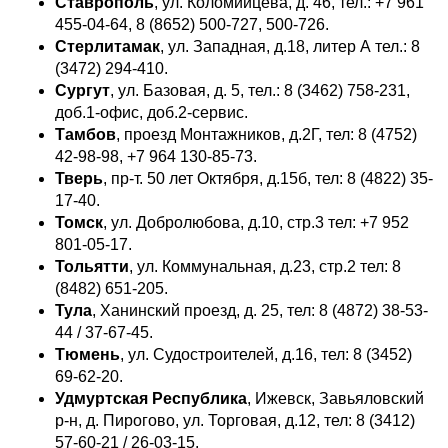
Ставрополь
, ул. Коломийцева, д. 46, тел.: +7 961
455-04-64, 8 (8652) 500-727, 500-726.
Стерлитамак
, ул. Западная, д.18, литер А тел.: 8
(3472) 294-410.
Сургут
, ул. Базовая, д. 5, тел.: 8 (3462) 758-231,
доб.1-офис, доб.2-сервис.
Тамбов
, проезд Монтажников, д.2Г, тел: 8 (4752)
42-98-98, +7 964 130-85-73.
Тверь
, пр-т. 50 лет Октября, д.15б, тел: 8 (4822) 35-
17-40.
Томск
, ул. Добролюбова, д.10, стр.3 тел: +7 952
801-05-17.
Тольятти
, ул. Коммунальная, д.23, стр.2 тел: 8
(8482) 651-205.
Тула
, Ханинский проезд, д. 25, тел: 8 (4872) 38-53-
44 / 37-67-45.
Тюмень
, ул. Судостроителей, д.16, тел: 8 (3452)
69-62-20.
Удмуртская Республика
, Ижевск, Завьяловский
р-н, д. Пирогово, ул. Торговая, д.12, тел: 8 (3412)
57-60-21 / 26-03-15.