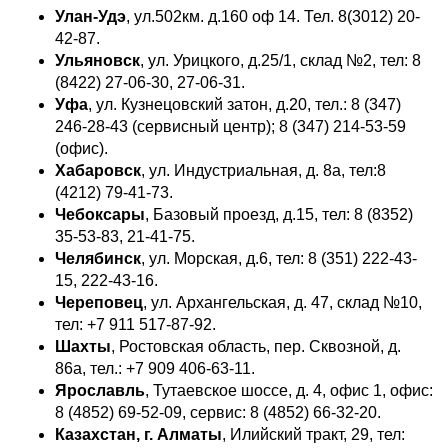
Улан-Удэ
, ул.502км. д.160 оф 14. Тел. 8(3012) 20-
42-87.
Ульяновск
, ул. Урицкого, д.25/1, склад №2, тел: 8
(8422) 27-06-30, 27-06-31.
Уфа
, ул. Кузнецовский затон, д.20, тел.: 8 (347)
246-28-43 (сервисный центр); 8 (347) 214-53-59
(офис).
Хабаровск
, ул. Индустриальная, д. 8а, тел:8
(4212) 79-41-73.
Чебоксары
, Базовый проезд, д.15, тел: 8 (8352)
35-53-83, 21-41-75.
Челябинск
, ул. Морская, д.6, тел: 8 (351) 222-43-
15, 222-43-16.
Череповец
, ул. Архангельская, д. 47, склад №10,
тел: +7 911 517-87-92.
Шахты
, Ростовская область, пер. Сквозной, д.
86а, тел.: +7 909 406-63-11.
Ярославль
, Тутаевское шоссе, д. 4, офис 1, офис:
8 (4852) 69-52-09, сервис: 8 (4852) 66-32-20.
Казахстан, г. Алматы
, Илийский тракт, 29, тел: