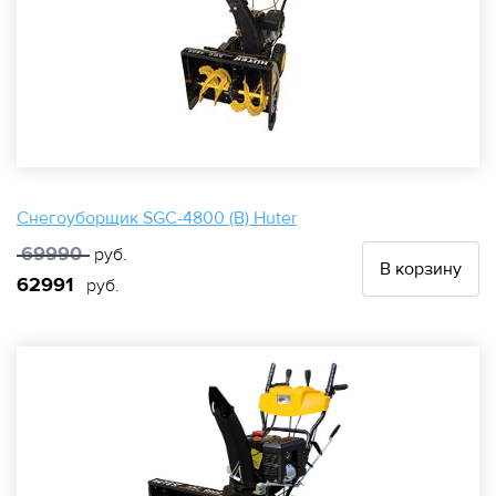
Снегоуборщик SGC-4800 (B) Huter
69990
руб.
В корзину
62991
руб.