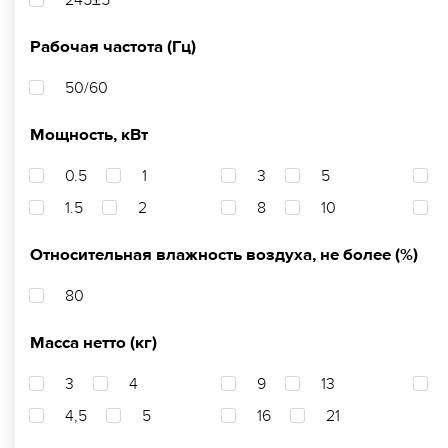
245±5
Рабочая частота (Гц)
50/60
Мощность, кВт
0.5
1
3
5
1.5
2
8
10
Относительная влажность воздуха, не более (%)
80
Масса нетто (кг)
3
4
9
13
4,5
5
16
21