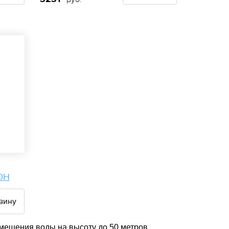
0Н
зину
мещения воды на высоту до 50 метров.