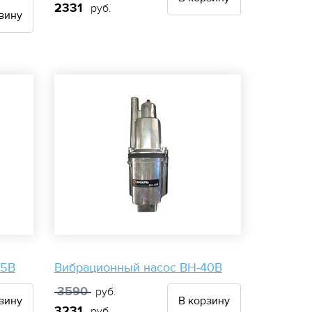
2331
руб.
зину
25В
Вибрационный насос ВН-40В
3590
руб.
зину
В корзину
3231
руб.