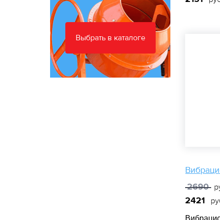
Выбрать в каталоге
Вибраци
2690
р
2421
ру
Вибрацио