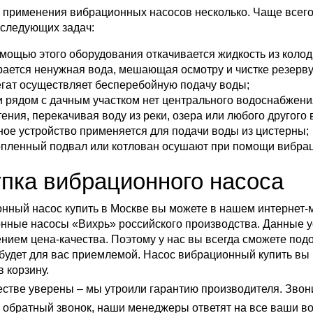
 применения вибрационных насосов несколько. Чаще всег
следующих задач:
омощью этого оборудования откачивается жидкость из колод
рается ненужная вода, мешающая осмотру и чистке резерву
егат осуществляет бесперебойную подачу воды;
и рядом с дачным участком нет центрального водоснабжени
тения, перекачивая воду из реки, озера или любого другого
ное устройство применяется для подачи воды из цистерны;
опленный подвал или котлован осушают при помощи вибрац
пка вибрационного насоса
нный насос купить в Москве вы можете в нашем интернет-
нные насосы «Вихрь» российского производства. Данные 
нием цена-качества. Поэтому у нас вы всегда сможете под
 будет для вас приемлемой. Насос вибрационный купить вы 
 корзину.
естве уверены – мы утроили гарантию производителя. Звонит
 обратный звонок, наши менеджеры ответят на все ваши в