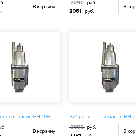
2290
б.
руб.
В корзину
В кор
2061
.
руб.
онный насос ВН-10В
Вибрационный насос ВН-
3090
уб.
руб.
В корзину
В кор
2781
.
руб.