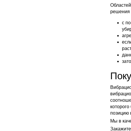
Областей
решения 
с п
уби
агр
есл
рас
дан
зат
Поку
Вибрацио
вибрацио
соотноше
которого
позицию в
Мы в кач
Закажите