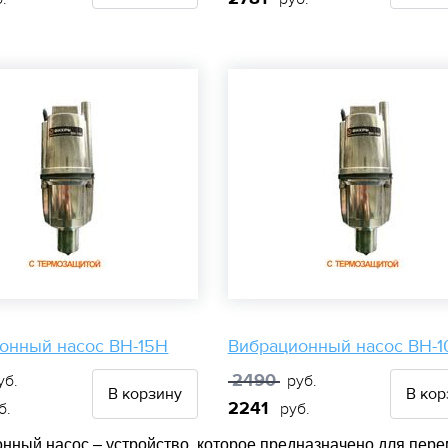
онный насос ВН-15Н
Вибрационный насос ВН-1
2490
уб.
руб.
В корзину
В кор
2241
б.
руб.
нный насос – устройство, которое предназначено для пере