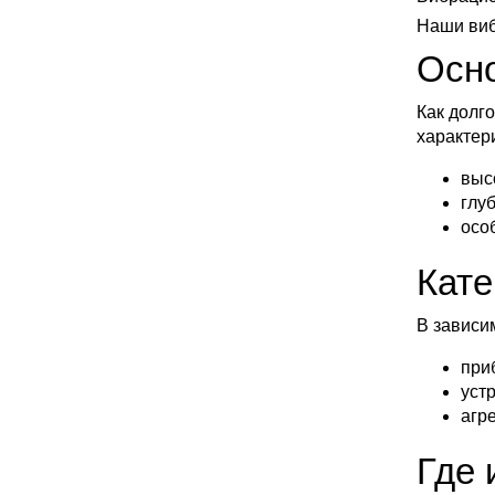
Наши виб
Осно
Как долг
характер
выс
глу
осо
Кате
В зависи
при
уст
агр
Где 