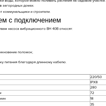
ки воды, которой можно поливать растения на садовом участке
в загородных домах.
т коммунальщики и строители.
ем с подключением
вам насоса вибрационного ВН 40В относят:
никновение поломок;
ку питания благодаря длинному кабелю.
220/50
IPX8
280
м
72
/мин
18
35