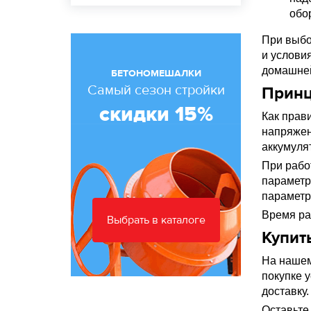
обо
При выбо
и услови
домашней
БЕТОНОМЕШАЛКИ
Самый сезон стройки
Принц
скидки 15%
Как прав
напряжен
аккумуля
При рабо
параметр
параметр
Время ра
Выбрать в каталоге
Купит
На нашем
покупке 
доставку
Оставьте