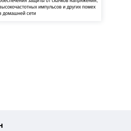
обеспечения защиты от скачков напряжения,
высокочастотных импульсов и других помех
в домашней сети
н