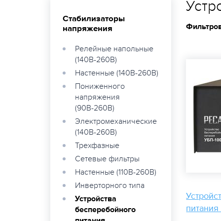
Устр
Стабилизаторы
Фильтров
напряжения
Релейные напольные
(140В-260В)
Настенные (140В-260В)
Пониженного
напряжения
(90В-260В)
Электромеханические
(140В-260В)
Трехфазные
Сетевые фильтры
Настенные (110В-260В)
Инверторного типа
Устройс
Устройства
питания
бесперебойного
питания