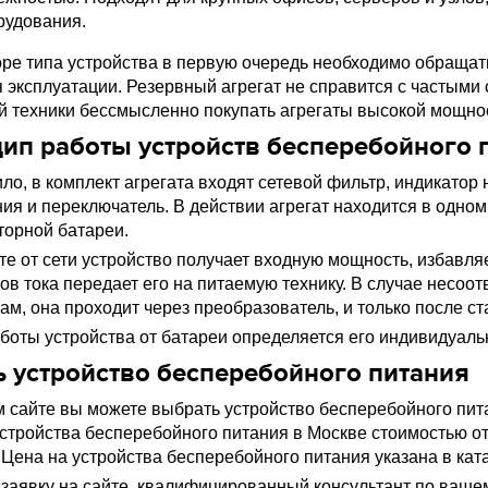
рудования.
ре типа устройства в первую очередь необходимо обраща
я эксплуатации. Резервный агрегат не справится с частыми
 техники бессмысленно покупать агрегаты высокой мощно
ип работы устройств бесперебойного 
ило, в комплект агрегата входят сетевой фильтр, индикатор
ия и переключатель. В действии агрегат находится в одном 
торной батареи.
те от сети устройство получает входную мощность, избавля
ов тока передает его на питаемую технику. В случае несо
ам, она проходит через преобразователь, и только после с
боты устройства от батареи определяется его индивидуаль
ь устройство бесперебойного питания
 сайте вы можете выбрать устройство бесперебойного пит
устройства бесперебойного питания в Москве стоимостью о
. Цена на устройства бесперебойного питания указана в кат
 заявку на сайте, квалифицированный консультант по вашем