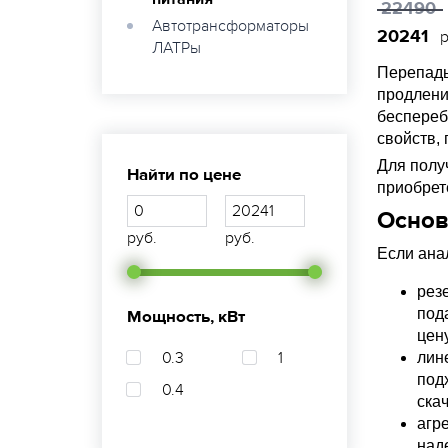
22490
Автотрансформаторы
20241
р
ЛАТРы
Перепады
продлени
беспереб
свойств,
Для полу
Найти по цене
приобрет
Основ
руб.
руб.
Если ана
рез
под
Мощность, кВт
цен
0.3
1
лин
под
0.4
ска
агр
над