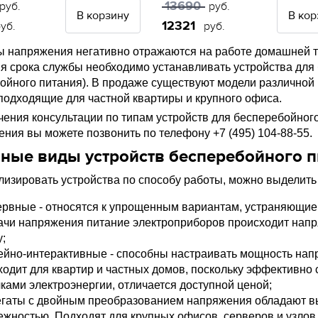
13690
руб.
руб.
В корзину
В кор
12321
уб.
руб.
 напряжения негативно отражаются на работе домашней те
я срока службы необходимо устанавливать устройства для 
ойного питания). В продаже существуют модели различной
 подходящие для частной квартиры и крупного офиса.
чения консультации по типам устройств для бесперебойного
ения вы можете позвонить по телефону +7 (495) 104-88-55.
ные виды устройств бесперебойного п
лизировать устройства по способу работы, можно выделит
ервные - относятся к упрощенным вариантам, устраняющие
ачи напряжения питание электроприборов происходит напр
у;
ейно-интерактивные - способны настраивать мощность нап
ходит для квартир и частных домов, поскольку эффективно
чками электроэнергии, отличается доступной ценой;
егаты с двойным преобразованием напряжения обладают 
ежностью. Подходят для крупных офисов, серверов и узлов,