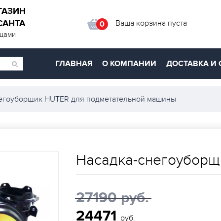
ГАЗИН
САНТА
Ваша корзина пуста
0
ицами
ГЛАВНАЯ
О КОМПАНИИ
ДОСТАВКА И 
егоуборщик HUTER для подметательной машины
Насадка-снегоуборщ
27190 руб.
24471
руб.