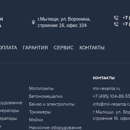
+7 
Н
г.Мытищи, ул. Воронина,
+7 
А
строение 16, офис 104
ОПЛАТА
ГАРАНТИЯ
СЕРВИС
КОНТАКТЫ
КОНТАКТЫ
Мотопомпы
mir-resanta.ru
Бетономешалки
+7 (495) 104-88-5
рудование
Бензо и электропилы
info@mir-resanta.r
нераторы
Триммеры
г.Мытищи, ул. Во
ераторы
строение 16, офи
Мойки
и
Насосное оборудование