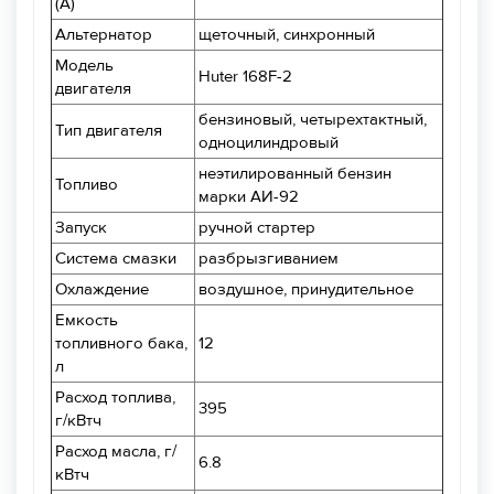
(А)
Альтернатор
щеточный, синхронный
Модель
Huter 168F-2
двигателя
бензиновый, четырехтактный,
Тип двигателя
одноцилиндровый
неэтилированный бензин
Топливо
марки АИ-92
Запуск
ручной стартер
Система смазки
разбрызгиванием
Охлаждение
воздушное, принудительное
Емкость
топливного бака,
12
л
Расход топлива,
395
г/кВтч
Расход масла, г/
6.8
кВтч