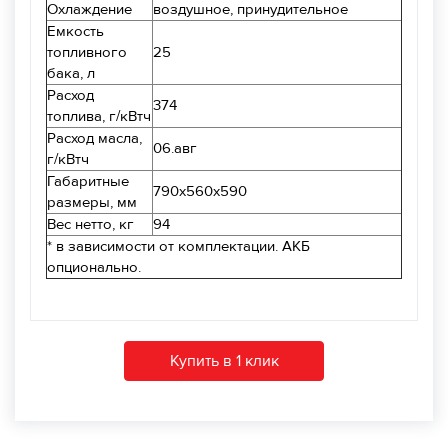
Охлаждение
воздушное, принудительное
Емкость
топливного
25
бака, л
Расход
374
топлива, г/кВтч
Расход масла,
06.авг
г/кВтч
Габаритные
790х560х590
размеры, мм
Вес нетто, кг
94
* в зависимости от комплектации. АКБ
опционально.
Купить в 1 клик