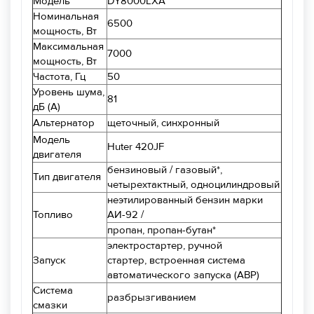
Модель
DY8000LXA
Номинальная
6500
мощность, Вт
Максимальная
7000
мощность, Вт
Частота, Гц
50
Уровень шума,
81
дБ (А)
Альтернатор
щеточный, синхронный
Модель
Huter 420JF
двигателя
бензиновый / газовый*,
Тип двигателя
четырехтактный, одноцилиндровый
неэтилированный бензин марки
Топливо
АИ-92 /
пропан, пропан-бутан*
электростартер, ручной
Запуск
стартер, встроенная система
автоматического запуска (АВР)
Система
разбрызгиванием
смазки