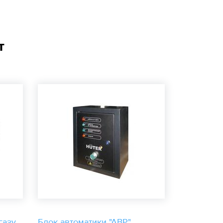
т
газу
Блок автоматики "АВР"