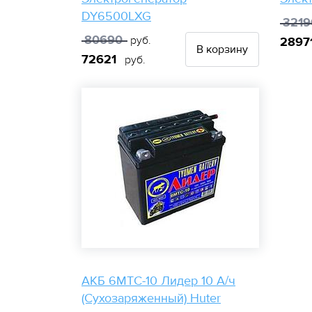
DY6500LXG
3219
80690
руб.
2897
В корзину
72621
руб.
АКБ 6МТС-10 Лидер 10 А/ч
(Сухозаряженный) Huter