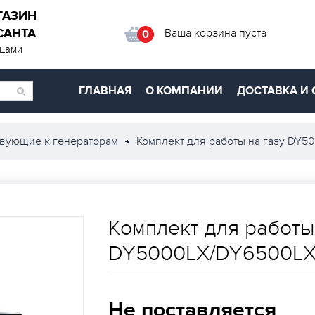
ГАЗИН
САНТА
Ваша корзина пуста
0
ицами
ГЛАВНАЯ
О КОМПАНИИ
ДОСТАВКА И 
твующие к генераторам
Комплект для работы на газу DY5
Комплект для работы
DY5000LX/DY6500L
Не поставляется