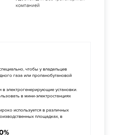
компанией
специально, чтобы у владельцев
дного газа или пропанобутановой
и в электрогенерирующие установки.
ользовать в мини-электростанциях
ироко используется в различных
роизводственных площадках, в
40%