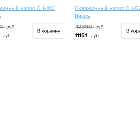
жинный насос СН-100
Скважинный насос СН-5
ь
Вихрь
0
12390
руб.
руб.
В корзину
В кор
1
11151
руб.
руб.